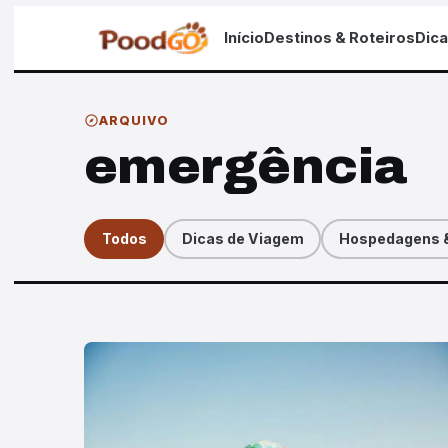
Início
Destinos & Roteiros
Dic
ARQUIVO
emergência
Todos
Dicas de Viagem
Hospedagens &
Artigos