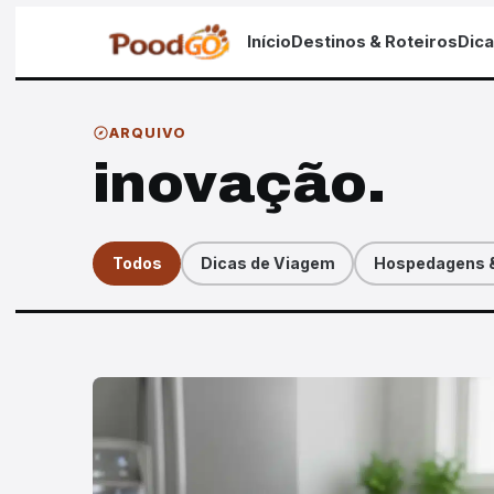
Início
Destinos & Roteiros
Dic
ARQUIVO
inovação.
Todos
Dicas de Viagem
Hospedagens &
Artigos