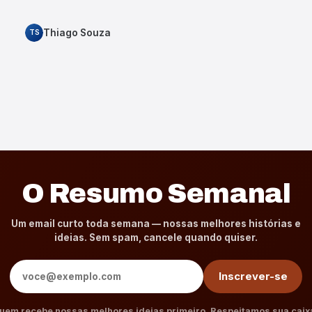
Thiago Souza
TS
O Resumo Semanal
Um email curto toda semana — nossas melhores histórias e
ideias. Sem spam, cancele quando quiser.
Endereço de e-mail
Inscrever-se
uem recebe nossas melhores ideias primeiro. Respeitamos sua caix