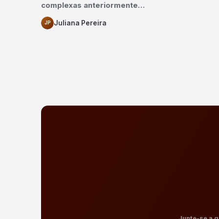
complexas anteriormente…
Juliana Pereira
JP
Junte-se a q