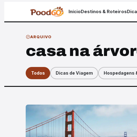
Início
Destinos & Roteiros
Dic
ARQUIVO
casa na árvo
Todos
Dicas de Viagem
Hospedagens &
Artigos